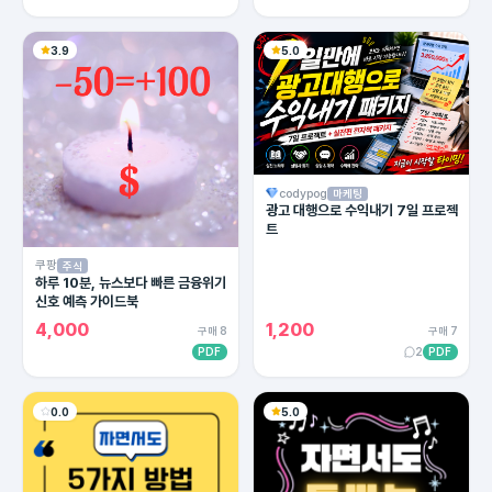
3.9
5.0
codypog
마케팅
광고 대행으로 수익내기 7일 프로젝
트
쿠팡
주식
하루 10분, 뉴스보다 빠른 금융위기
신호 예측 가이드북
4,000
1,200
구매 8
구매 7
PDF
2
PDF
0.0
5.0