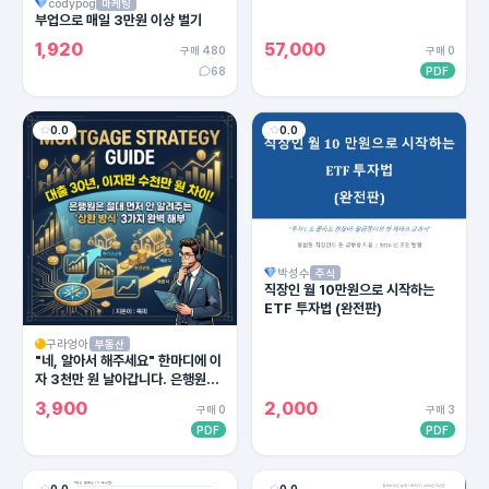
codypog
마케팅
부업으로 매일 3만원 이상 벌기
1,920
57,000
구매 480
구매 0
68
PDF
0.0
0.0
박성수
주식
직장인 월 10만원으로 시작하는
ETF 투자법 (완전판)
구라엉아
부동산
"네, 알아서 해주세요" 한마디에 이
자 3천만 원 날아갑니다. 은행원이
절대 말 안 해주는 대출 상환의 비밀
3,900
2,000
구매 0
구매 3
PDF
PDF
0.0
0.0