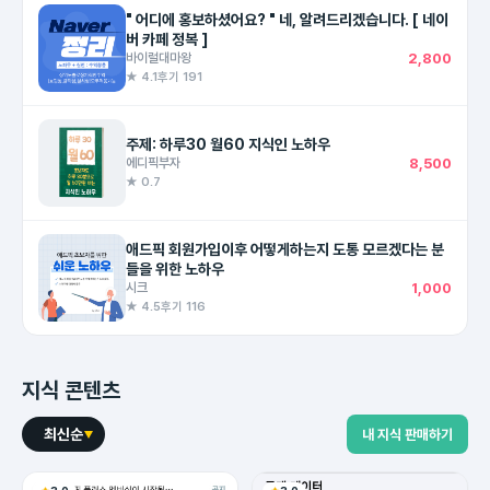
" 어디에 홍보하셨어요? " 네, 알려드리겠습니다. [ 네이
버 카페 정복 ]
바이럴대마왕
2,800
★ 4.1
후기 191
주제: 하루30 월60 지식인 노하우
에디픽부자
8,500
★ 0.7
애드픽 회원가입이후 어떻게하는지 도통 모르겠다는 분
들을 위한 노하우
시크
1,000
★ 4.5
후기 116
지식 콘텐츠
최신순
내 지식 판매하기