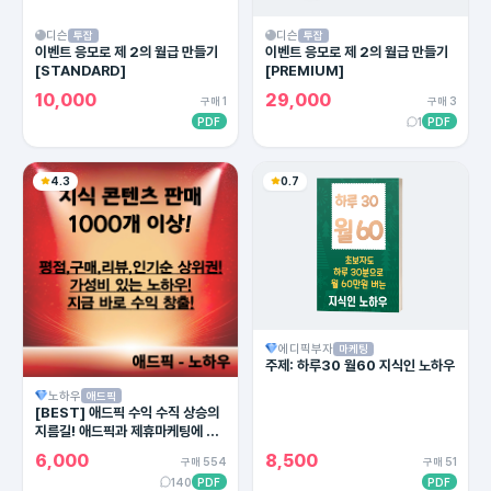
디슨
디슨
투잡
투잡
이벤트 응모로 제 2의 월급 만들기
이벤트 응모로 제 2의 월급 만들기
[STANDARD]
[PREMIUM]
10,000
29,000
구매 1
구매 3
PDF
1
PDF
4.3
0.7
에디픽부자
마케팅
주제: 하루30 월60 지식인 노하우
노하우
애드픽
[BEST] 애드픽 수익 수직 상승의
지름길! 애드픽과 제휴마케팅에 유
용한 카피라이팅의 모든 방법!
6,000
8,500
구매 554
구매 51
140
PDF
PDF