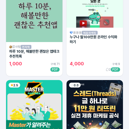
쏭쏭쏭
제휴마케팅
누구나 월100만원 온라인 수익화
하기
감사탕
전자책
하루 10분, 해볼만한 괜찮은 앱테크
추천목록
1,000
4,000
구매 71
구매 9
PDF
2
PDF
2.5
0.0