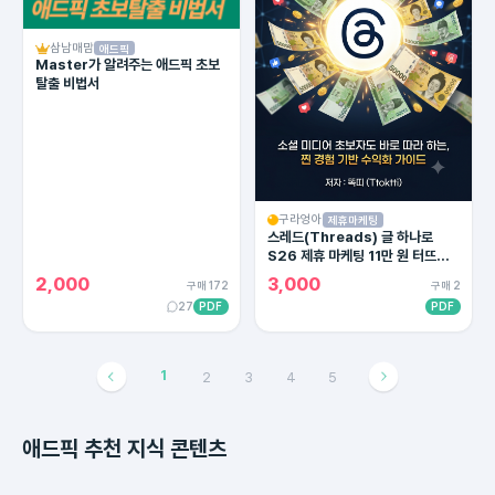
삼남매맘
애드픽
Master가 알려주는 애드픽 초보
탈출 비법서
구라엉아
제휴마케팅
스레드(Threads) 글 하나로
S26 제휴 마케팅 11만 원 터뜨린
실전 공식
2,000
3,000
구매 172
구매 2
27
PDF
PDF
1
2
3
4
5
애드픽 추천 지식 콘텐츠