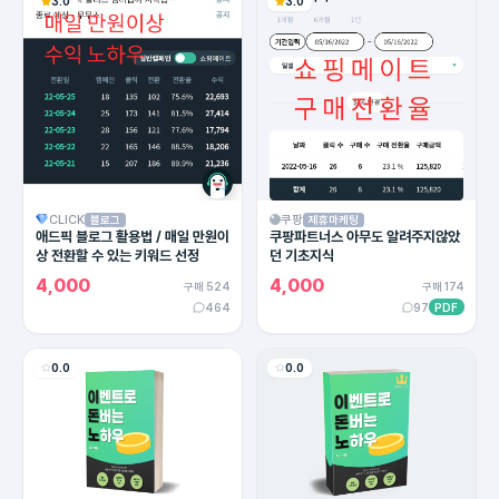
3.0
3.0
CLICK
쿠팡
블로그
제휴마케팅
애드픽 블로그 활용법 / 매일 만원이
쿠팡파트너스 아무도 알려주지않았
상 전환할 수 있는 키워드 선정
던 기초지식
4,000
4,000
구매 524
구매 174
464
97
PDF
0.0
0.0