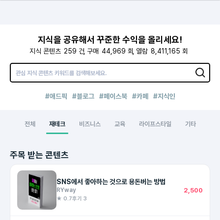
지식을 공유해서 꾸준한 수익을 올리세요!
지식 콘텐츠
259
건
구매
44,969
회
열람
8,411,165
회
#애드픽
#블로그
#페이스북
#카페
#지식인
전체
재테크
비즈니스
교육
라이프스타일
기타
주목 받는 콘텐츠
SNS에서 좋아하는 것으로 용돈버는 방법
RYway
2,500
★ 0.7
후기 3