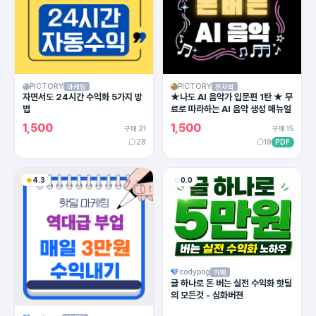
PICTORY
PICTORY
마케팅
전자책
자면서도 24시간 수익화 5가지 방
★나도 AI 음악가 입문편 1탄 ★ 무
법
료로 따라하는 AI 음악 생성 매뉴얼
1,500
1,500
구매 21
구매 15
28
19
PDF
4.3
0.0
codypog
카페
글 하나로 돈 버는 실전 수익화 핫딜
의 모든것 - 심화버젼