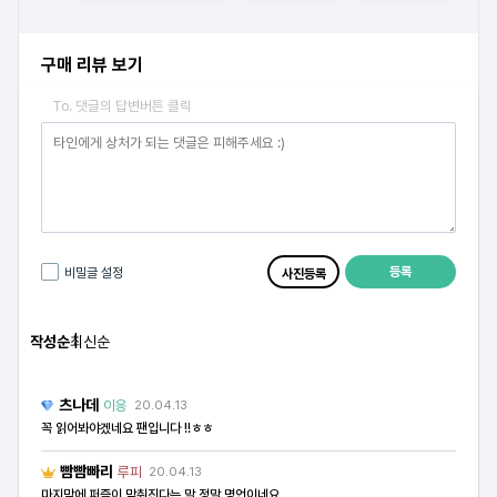
구매 리뷰 보기
To. 댓글의 답변버튼 클릭
등록
비밀글 설정
사진등록
작성순
최신순
츠나데
이응
20.04.13
꼭 읽어봐야겠네요 팬입니다 !!ㅎㅎ
빰빰빠리
루피
20.04.13
마지막에 퍼즐이 맞춰진다는 말 정말 명언이네요