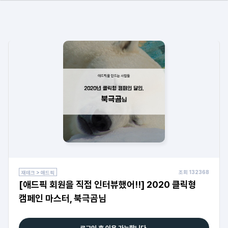
조회
132368
재테크 > 애드픽
[애드픽 회원을 직접 인터뷰했어!!] 2020 클릭형
캠페인 마스터, 북극곰님