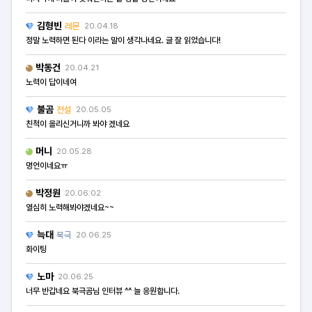
김형빈
레몬
20.04.18
정말 노력하면 된다 이라는 말이 생각나네요. 글 잘 읽었습니다!
박동건
20.04.21
노력이 답이네여
불곰
전설
20.05.05
친척이 올리신거니까 봐야 겠네요
머니
20.05.28
명언이네요ㅠ
박정원
20.06.02
열심히 노력해봐야겠네요~~
늑대
북극
20.06.25
화이팅
노마
20.06.25
너무 반갑네요 북극곰님 인터뷰 ^^ 늘 응원합니다.