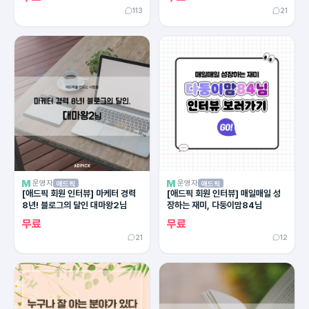
113
21
운영자
운영자
애드픽
애드픽
[애드픽 회원 인터뷰] 마케터 경력
[애드픽 회원 인터뷰] 매일매일 성
8년! 블로그의 달인 대마왕2님
장하는 재미, 다둥이맘84님
무료
무료
21
12