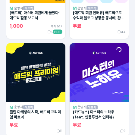
운영자
운영자
애드픽
애드픽
[애드픽] 마스터 회원에게 물었다!
[애드픽 회원 인터뷰] 애드픽으로
애드픽 활동 보고서
수익과 블로그 성장을 동시에, 황금
주머니님
1,000
무료
구매 517
5
PDF
44
운영자
운영자
애드픽
애드픽
클린 마케팅의 시작, 애드픽 프리미
[카드뉴스] 마스터의 노하우
엄 파트너
(feat. 인플루언서 인터뷰)
무료
무료
11
9