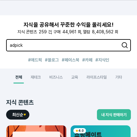
지식을 공유해서 꾸준한 수익을 올리세요!
지식 콘텐츠
259
건
구매
44,961
회
열람
8,408,562
회
#애드픽
#블로그
#페이스북
#카페
#지식인
전체
재테크
비즈니스
교육
라이프스타일
기타
지식 콘텐츠
최신순
내 지식 판매하기
4.0