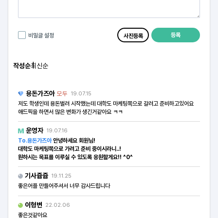
등록
비밀글 설정
사진등록
작성순
최신순
용돈가즈아
모두
19.07.15
저도 학생인데 용돈벌려 시작했는데 대학도 마케팅쪽으로 갈려고 준비하고있어요
애드픽을 하면서 많은 변화가 생긴거같아요 ㅋㅋ
운영자
19.07.16
To.용돈가즈아
안녕하세요 회원님!
대학도 마케팅쪽으로 가려고 준비 중이시라니..!
원하시는 목표를 이루실 수 있도록 응원할게요!! ^0^
기사쥽쥽
19.11.25
좋은어플 만들어주셔서 너무 감사드립니다
이형변
22.02.06
좋은것같아요