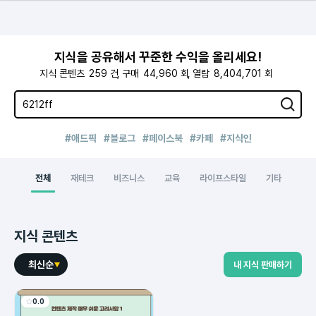
지식을 공유해서 꾸준한 수익을 올리세요!
지식 콘텐츠
259
건
구매
44,960
회
열람
8,404,701
회
#애드픽
#블로그
#페이스북
#카페
#지식인
전체
재테크
비즈니스
교육
라이프스타일
기타
지식 콘텐츠
최신순
내 지식 판매하기
0.0