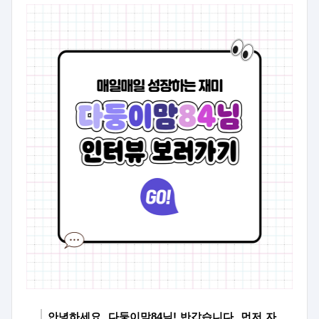
안녕하세요
,
다둥이맘
84
님
!
반갑습니다,
먼저 자