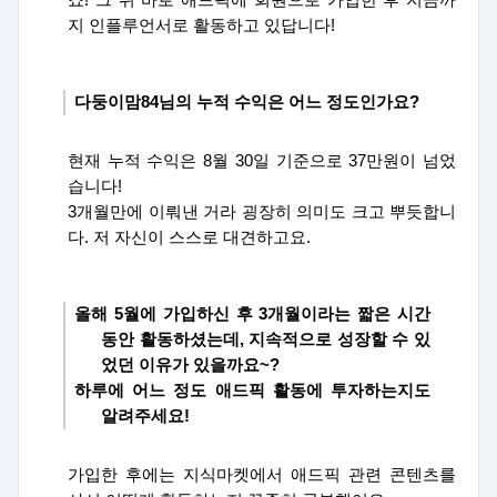
죠
!
그 뒤 바로 애드픽에 회원으로 가입한 후 지금까
지 인플루언서로 활동하고 있답니다
!
다둥이맘
84
님의 누적 수익은 어느 정도인가요
?
현
재 누적 수익은
8
월
30
일 기준으로
37
만원이 넘었
습니다
!
3개월만에 이뤄낸 거라 굉장히 의미도 크고 뿌듯합니
다
.
저 자신이 스스로 대견하고요
.
올해
5
월에 가입하신 후
3
개월이라는 짧은 시간
동안 활동하셨는데
,
지속적으로 성장할 수 있
었던 이유가 있을까요
~?
하루에 어느 정도 애드픽 활동에 투자하는지도
알려주세요
!
가입한 후에는 지식마켓에서 애드픽 관련 콘텐츠를