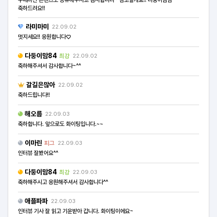
축하드려요!!
라미마미
22.09.02
멋지세요!! 응원합니다♡
다둥이맘84
최강
22.09.02
축하해주셔서 감사합니다~^^
갈길은많아
22.09.02
축하드립니다!!
해오름
22.09.03
축하합니다. 앞으로도 화이팅입니다.~~
이마린
피그
22.09.03
인터뷰 잘봤어요^^
다둥이맘84
최강
22.09.03
축하해주시고 응원해주셔서 감사합니다^^
애플파파
22.09.03
인터뷰 기사 잘 읽고 기운받아 갑니다. 화이팅이에요~