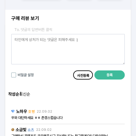
구매 리뷰 보기
To. 댓글의 답변버튼 클릭
등록
비밀글 설정
사진등록
작성순
최신순
노하우
호빵
22.09.02
우와 대단하세요 ㅎㅎ 존경스럽습니다
소금빛
쇼츠
22.09.02
구매하신 콘텐츠도 공유해주시고 감사합니다~ 참고할게요!! 다둥이맘님