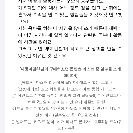
사서 어떻게 활동하는지 꾸준히 공부했어요
.
기초적인 것에 대해 어느 정도 감을 잡고 난 뒤에는
혼자서 수익을 낼 수 있는 방법들을 이것저것 연구했
고요
!
저는 육아를 하는 데 시간을 많이 쓰기 때문에 새벽이
나 아침 시간대에 일찍 일어나서 관련된 공부나 활동
에 시간을 썼어요
.
그러고 보면
‘
부지런함
’
이 작고도 큰 성과를 만들 수
있었던 이유인 것 같네요
.
[
다둥이맘
84
님이 구매하셨던 콘텐츠 리스트 중 일부를 소개
합니다
!]
[
애드픽
]
마스터 회원에게 물었다
!
애드픽 활동 보고서
[
쇼핑메이트
]
초보 회원을 위한 쇼핑메이트 통합 가이드북
[
지식인으로 전환률 높이는 방법과 그외 꿀팁들
!!]-
지식인으로만
하루
2
만원 이상 버는 메인 유저 개꿀팁 공개
!
애드픽 블로그 활용법
/
하루에 만원씩 전환할 수 있었던 키워드
선정 계기
(
일주일간 총
10
만원 전환
)
돈 벌어주는
[
키워드 분석
]
이거 하나로 끝내자
. - 3,000
명 조회
(
유
입
)
가능
!!!