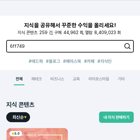
지식을 공유해서 꾸준한 수익을 올리세요!
지식 콘텐츠
259
건
구매
44,962
회
열람
8,409,023
회
#애드픽
#블로그
#페이스북
#카페
#지식인
전체
재테크
비즈니스
교육
라이프스타일
기타
지식 콘텐츠
최신순
내 지식 판매하기
5.0