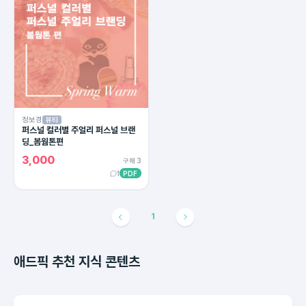
정보경
뷰티
퍼스널 컬러별 주얼리 퍼스널 브랜
딩_봄웜톤편
3,000
구매 3
1
PDF
1
애드픽 추천 지식 콘텐츠