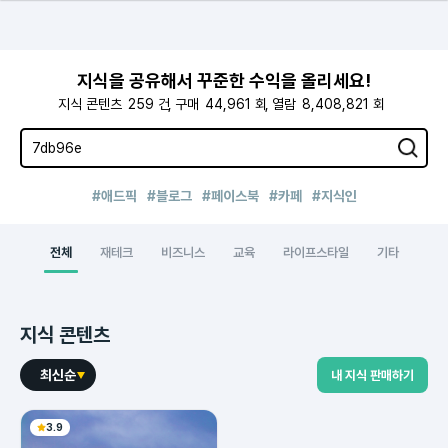
지식을 공유해서 꾸준한 수익을 올리세요!
지식 콘텐츠
259
건
구매
44,961
회
열람
8,408,821
회
#애드픽
#블로그
#페이스북
#카페
#지식인
전체
재테크
비즈니스
교육
라이프스타일
기타
지식 콘텐츠
최신순
내 지식 판매하기
3.9