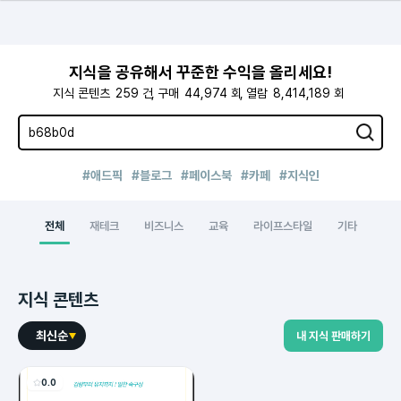
지식을 공유해서 꾸준한 수익을 올리세요!
지식 콘텐츠
259
건
구매
44,974
회
열람
8,414,189
회
#애드픽
#블로그
#페이스북
#카페
#지식인
전체
재테크
비즈니스
교육
라이프스타일
기타
지식 콘텐츠
최신순
내 지식 판매하기
0.0