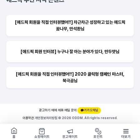
[애드픽 회원을 직접 인터뷰했어!!] 차근차근 성장하고 있는 애드픽
꿈나무, 안석환님
[애드픽 회원 인터뷰] 누구나 잘 아는 분야가 있다, 만두얏님
[애드픽 회원을 직접 인터뷰했어!!] 2020 클릭형 캠페인 마스터,
북극곰님
광고하기
|
매체 제휴
|
메일 문의
|
카카오채널
이용약관
|
개인정보처리방침
|
© 2026 ODDM. All rights reserved.
쇼핑몰 구경하기
방문시 1G
홈
쇼핑메이트
광고메이트
포인트
더보기