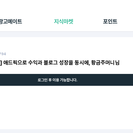
전체 캠페인
지식마켓
포인트샵
나의 캠페인
지식리포트
포인트 충전소
광고메이트
지식마켓
포인트
광고리포트
출석 룰렛
출금 신청
후원
이용내역
,794
] 애드픽으로 수익과 블로그 성장을 동시에, 황금주머니님
로그인 후 이용 가능합니다.