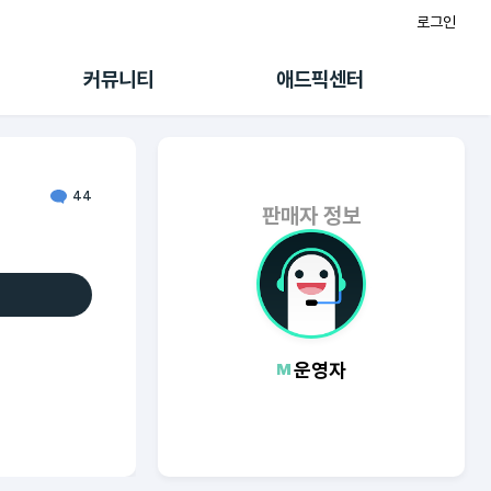
로그인
게시판
FAQ/문의
팸
이용정책
커뮤니티
애드픽센터
랭킹
멤버십 센터
퀘스트
광고툴/API
초대보너스
마이도메인
수익 Live
가이드북
44
판매자 정보
운영자