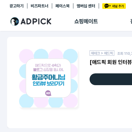
광고하기
비즈파트너
페이스북
멤버십 센터
추천상품
제휴몰
쇼핑메이트
쇼핑 에이전트
BETA
쇼핑리포트
링크관리
마이숍
재테크 > 애드픽
조회
110
[애드픽 회원 인터뷰