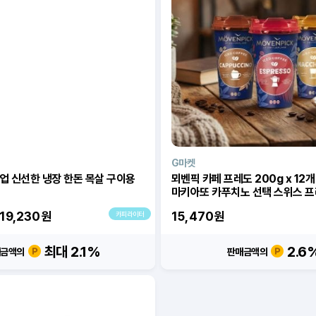
G마켓
작업 신선한 냉장 한돈 목살 구이용
뫼벤픽 카페 프레도 200g x 12개 에스프레
마키아또 카푸치노 선택 스위스 
19,230
원
15,470
원
카피라이터
최대 2.1%
2.6
매금액의
판매금액의