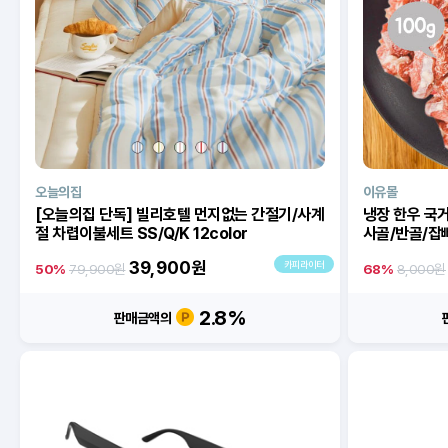
오늘의집
이유몰
[오늘의집 단독] 빌리호텔 먼지없는 간절기/사계
냉장 한우 국거
절 차렵이불세트 SS/Q/K 12color
사골/반골/잡뼈
39,900
원
카피라이터
50%
79,900원
68%
8,000원
2.8%
판매금액의