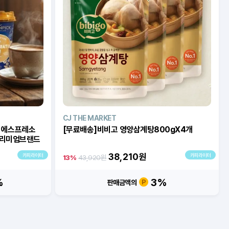
CJ THE MARKET
소
[무료배송]비비고 영양삼계탕800gX4개
프리미엄브랜드
38,210
원
카피라이터
카피라이터
13%
43,920원
%
3%
판매금액의