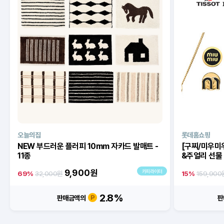
오늘의집
롯데홈쇼핑
NEW 부드러운 플러피 10mm 자카드 발매트 -
[구찌/미우미우
11종
&주얼리 선물
9,900
원
카피라이터
69%
32,000원
15%
159,900
2.8%
판매금액의
판