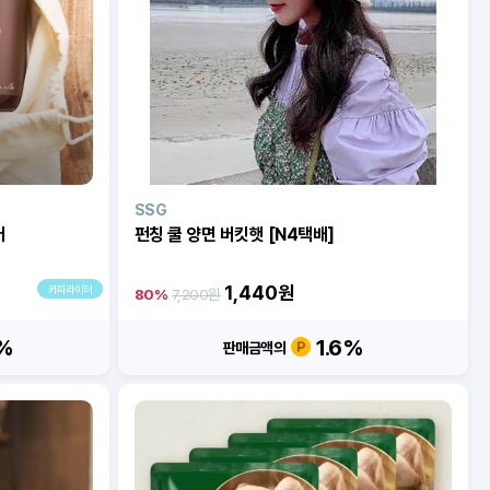
SSG
어
펀칭 쿨 양면 버킷햇 [N4택배]
1,440
원
카피라이터
80%
7,200원
6%
1.6%
판매금액의