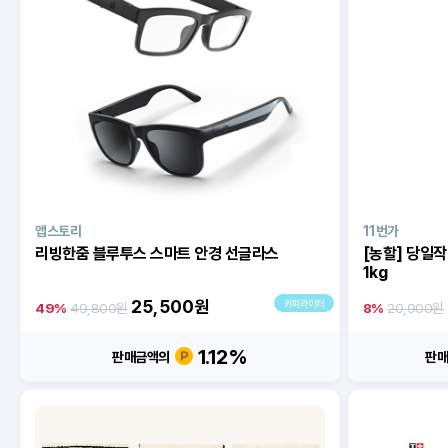
앱스토리
11번가
리빙한줌 블루투스 스마트 안경 선글라스
[농할] 당일
1kg
25,500
원
카피라이터
49%
49,800원
8%
20,900원
1.12%
판매금액의
판