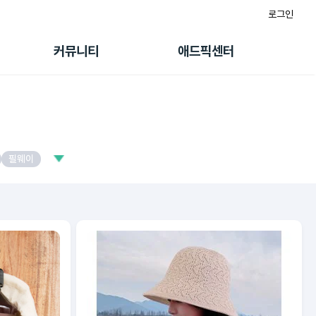
로그인
게시판
FAQ/문의
팸
이용정책
커뮤니티
애드픽센터
랭킹
멤버십 센터
퀘스트
광고툴/API
초대보너스
마이도메인
수익 Live
가이드북
필웨이