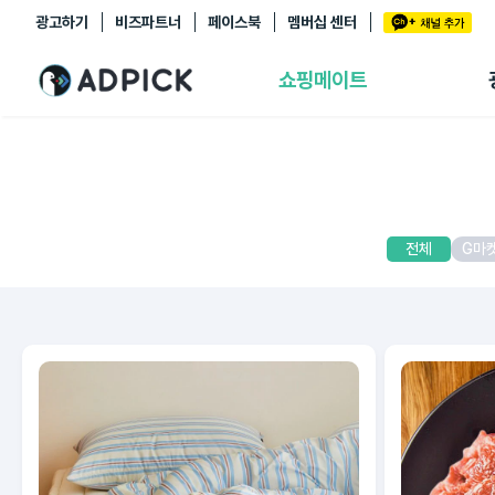
광고하기
비즈파트너
페이스북
멤버십 센터
추천상품
제휴몰
쇼핑메이트
쇼핑 에이전트
BETA
쇼핑리포트
링크관리
마이숍
전체
G마