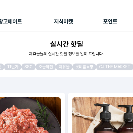
전체 캠페인
지식마켓
포인트샵
나의 캠페인
지식리포트
포인트 충전소
광고메이트
지식마켓
포인트
광고리포트
출석 룰렛
출금 신청
실시간 핫딜
후원
이용내역
제휴몰들의 실시간 핫딜 정보를 알려 드립니다.
켓
11번가
SSG
오늘의집
이유몰
롯데홈쇼핑
CJ THE MARKET