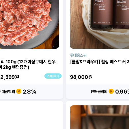
롯데홈쇼핑
리 100g (12개이상구매시 한우
[클랍&프라우카] 힐링 베스트 케
 2kg 랜덤증정)
2,599
원
98,000
원
카피라이터
2.8%
0.9
판매금액의
판매금액의