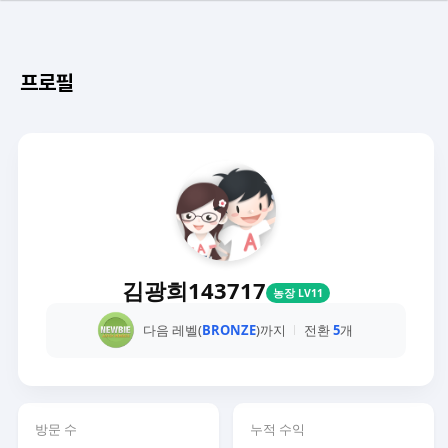
프로필
김광희143717
농장 LV11
다음 레벨(
BRONZE
)까지
전환
5
개
방문 수
누적 수익