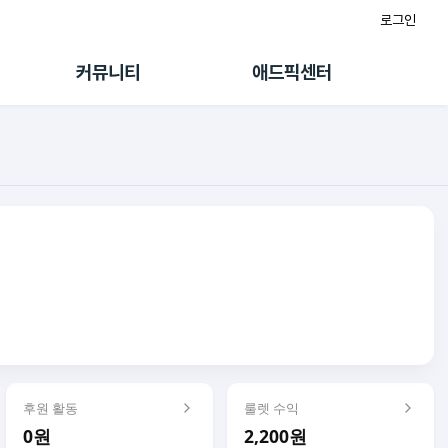
로그인
게시판
FAQ/문의
팸
이용정책
커뮤니티
애드픽센터
랭킹
멤버십 센터
퀘스트
광고툴/API
초대보너스
마이도메인
수익 Live
가이드북
후원 활동
룰렛 수익
0원
2,200원