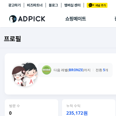
광고하기
비즈파트너
블로그
멤버십 센터
추천상품
제휴몰
쇼핑메이트
쇼핑 에이전트
BETA
쇼핑리포트
프로필
링크관리
마이숍
다음 레벨(
BRONZE
)까지
전환
5
개
방문 수
누적 수익
0
235,172원