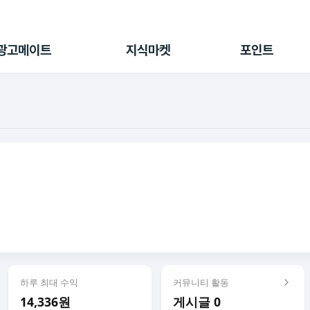
전체 캠페인
지식마켓
포인트샵
나의 캠페인
지식리포트
포인트 충전소
광고메이트
지식마켓
포인트
광고리포트
출석 룰렛
출금 신청
후원
이용내역
하루 최대 수익
커뮤니티 활동
14,336원
게시글 0