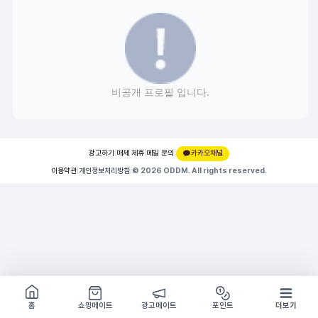
비공개 프로필 입니다.
광고하기
|
매체 제휴
|
메일 문의
|
카카오채널
이용약관
|
개인정보처리방침
|
© 2026 ODDM. All rights reserved.
쇼핑몰 구경하기
방문시 1G
홈
쇼핑메이트
광고메이트
포인트
더보기