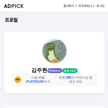
광고하기 |
비즈파트너 |
로그인
프로필
김주현
Premium
농장 LV21
다음 레벨
전환
200
건 (10건이상 캠
(
PLATINUM
)까지
페인 4개)