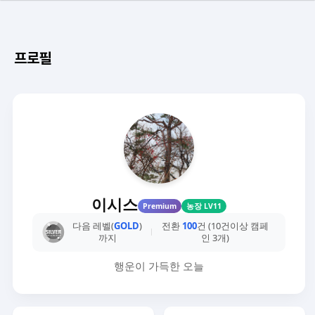
프로필
이시스
Premium
농장 LV11
다음 레벨(
GOLD
)
전환
100
건 (10건이상 캠페
까지
인 3개)
행운이 가득한 오늘