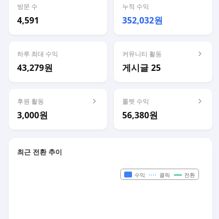
방문 수
누적 수익
4,591
352,032원
하루 최대 수익
커뮤니티 활동
43,279원
게시글 25
후원 활동
룰렛 수익
3,000원
56,380원
최근 전환 추이