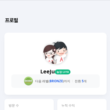
프로필
LeeJu
농장 LV18
다음 레벨(
BRONZE
)까지
전환
5
개
방문 수
누적 수익