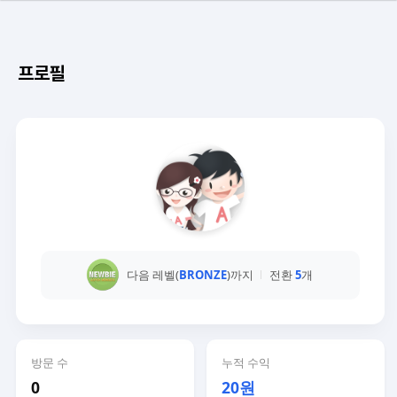
프로필
다음 레벨(
BRONZE
)까지
전환
5
개
방문 수
누적 수익
0
20원