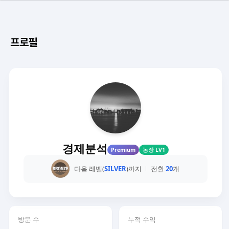
프로필
경제분석
Premium
농장 LV1
다음 레벨(
SILVER
)까지
전환
20
개
방문 수
누적 수익