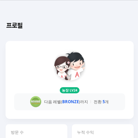
프로필
농장 LV24
다음 레벨(
BRONZE
)까지
전환
5
개
방문 수
누적 수익