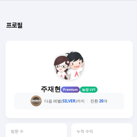
프로필
주재현
Premium
농장 LV1
다음 레벨(
SILVER
)까지
전환
20
개
방문 수
누적 수익