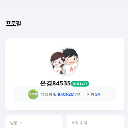
프로필
은경84535
농장 LV27
다음 레벨(
BRONZE
)까지
전환
5
개
방문 수
누적 수익