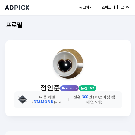
광고하기 |
비즈파트너 |
로그인
프로필
정인준
Premium
농장 LV2
다음 레벨
전환
300
건 (10건이상 캠
(
DIAMOND
)까지
페인 5개)