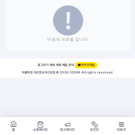
비공개 프로필 입니다.
광고하기
|
매체 제휴
|
메일 문의
|
카카오채널
이용약관
|
개인정보처리방침
|
© 2026 ODDM. All rights reserved.
쇼핑몰 구경하기
방문시 1G
홈
쇼핑메이트
광고메이트
포인트
더보기