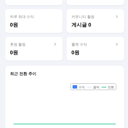
하루 최대 수익
커뮤니티 활동
0원
게시글 0
후원 활동
룰렛 수익
0원
0원
최근 전환 추이