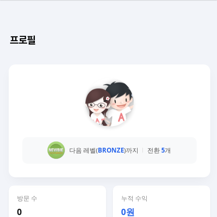
프로필
다음 레벨(
BRONZE
)까지
전환
5
개
방문 수
누적 수익
0
0원