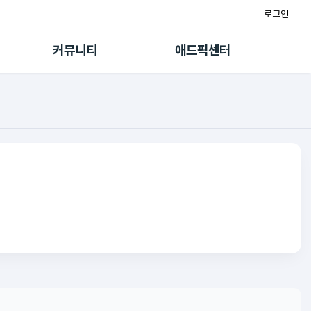
로그인
게시판
FAQ/문의
팸
이용정책
커뮤니티
애드픽센터
랭킹
멤버십 센터
퀘스트
광고툴/API
초대보너스
마이도메인
수익 Live
가이드북