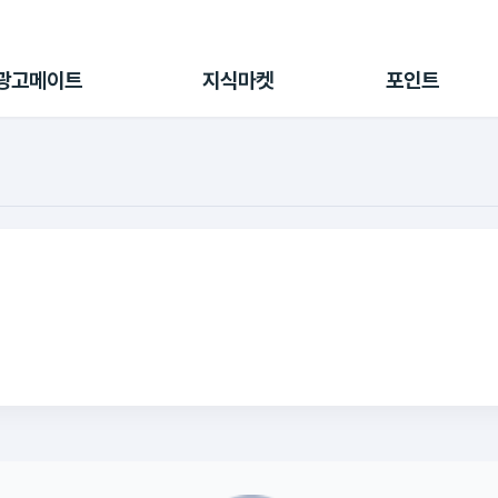
전체 캠페인
지식마켓
포인트샵
나의 캠페인
지식리포트
포인트 충전소
광고메이트
지식마켓
포인트
광고리포트
출석 룰렛
출금 신청
후원
이용내역