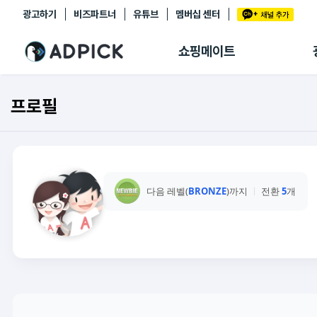
광고하기
비즈파트너
유튜브
멤버십 센터
추천상품
제휴몰
쇼핑메이트
쇼핑 에이전트
BETA
쇼핑리포트
프로필
링크관리
마이숍
다음 레벨(
BRONZE
)까지
전환
5
개