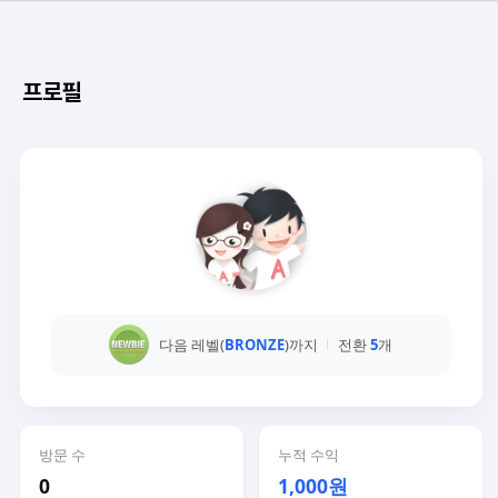
프로필
다음 레벨(
BRONZE
)까지
전환
5
개
방문 수
누적 수익
0
1,000원