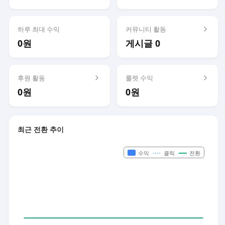
하루 최대 수익
커뮤니티 활동
0원
게시글 0
후원 활동
룰렛 수익
0원
0원
최근 전환 추이