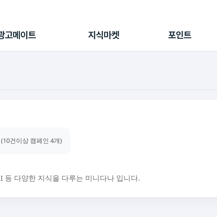
전체 캠페인
지식마켓
포인트샵
나의 캠페인
지식리포트
포인트 충전소
광고메이트
지식마켓
포인트
광고리포트
출석 룰렛
출금 신청
후원
이용내역
 (10건이상 캠페인 4개)
AI 등 다양한 지식을 다루는 미니다나 입니다.