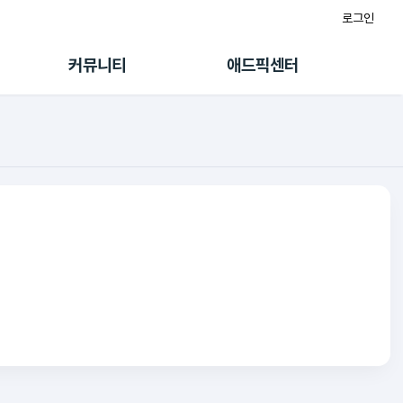
로그인
게시판
FAQ/문의
팸
이용정책
커뮤니티
애드픽센터
랭킹
멤버십 센터
퀘스트
광고툴/API
초대보너스
마이도메인
수익 Live
가이드북