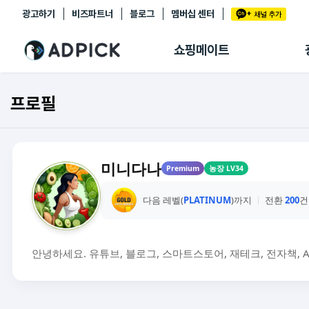
광고하기
비즈파트너
블로그
멤버십 센터
추천상품
제휴몰
쇼핑메이트
쇼핑 에이전트
BETA
쇼핑리포트
프로필
링크관리
마이숍
미니다나
Premium
농장 LV34
다음 레벨(
PLATINUM
)까지
전환
200
건
안녕하세요. 유튜브, 블로그, 스마트스토어, 재테크, 전자책, 