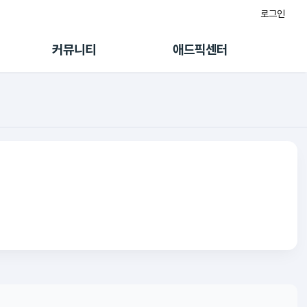
로그인
게시판
FAQ/문의
팸
이용정책
커뮤니티
애드픽센터
랭킹
멤버십 센터
퀘스트
광고툴/API
초대보너스
마이도메인
수익 Live
가이드북