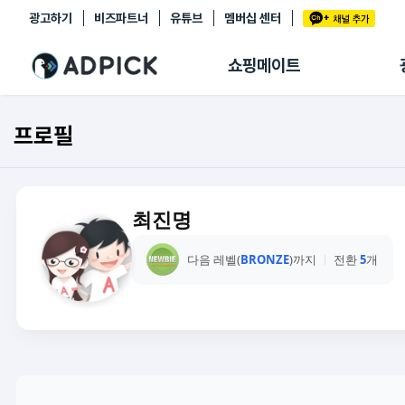
광고하기
비즈파트너
유튜브
멤버십 센터
추천상품
제휴몰
쇼핑메이트
쇼핑 에이전트
BETA
쇼핑리포트
프로필
링크관리
마이숍
최진명
다음 레벨(
BRONZE
)까지
전환
5
개