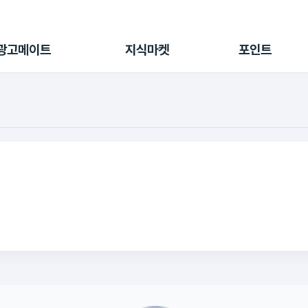
전체 캠페인
지식마켓
포인트샵
나의 캠페인
지식리포트
포인트 충전소
광고메이트
지식마켓
포인트
광고리포트
출석 룰렛
출금 신청
후원
이용내역