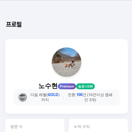
프로필
노수현
Premium
농장 LV30
다음 레벨(
GOLD
)
전환
100
건 (10건이상 캠페
까지
인 3개)
방문 수
누적 수익