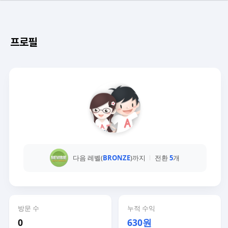
프로필
다음 레벨(
BRONZE
)까지
전환
5
개
방문 수
누적 수익
0
630원