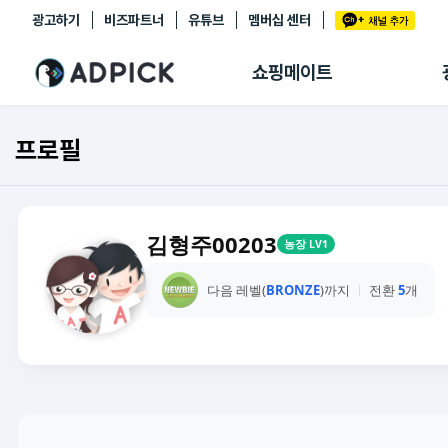
광고하기
비즈파트너
유튜브
멤버십 센터
추천상품
제휴몰
쇼핑메이트
쇼핑 에이전트
BETA
쇼핑리포트
프로필
링크관리
마이숍
김형주00203
농장 LV1
다음 레벨(
BRONZE
)까지
전환
5
개