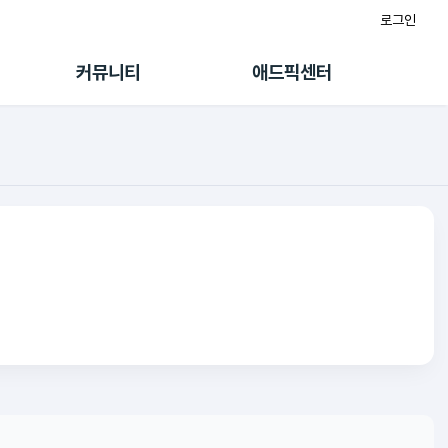
로그인
게시판
FAQ/문의
팸
이용정책
커뮤니티
애드픽센터
랭킹
멤버십 센터
퀘스트
광고툴/API
초대보너스
마이도메인
수익 Live
가이드북