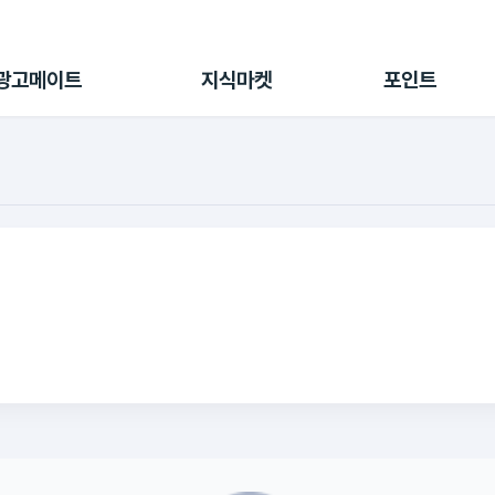
전체 캠페인
지식마켓
포인트샵
나의 캠페인
지식리포트
포인트 충전소
광고메이트
지식마켓
포인트
광고리포트
출석 룰렛
출금 신청
후원
이용내역