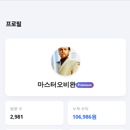
프로필
마스터오비완
Premium
방문 수
누적 수익
2,981
106,986원