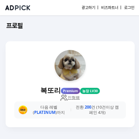
광고하기 |
비즈파트너 |
로그인
프로필
복또리
Premium
농장 LV30
인형팸
다음 레벨
전환
200
건 (10건이상 캠
(
PLATINUM
)까지
페인 4개)