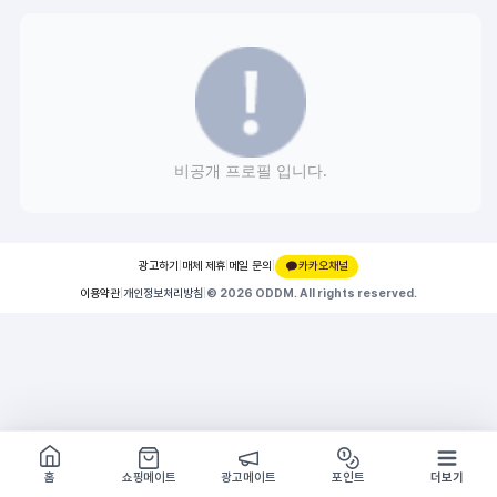
비공개 프로필 입니다.
광고하기
|
매체 제휴
|
메일 문의
|
카카오채널
이용약관
|
개인정보처리방침
|
© 2026 ODDM. All rights reserved.
쇼핑몰 구경하기
방문시 1G
홈
쇼핑메이트
광고메이트
포인트
더보기