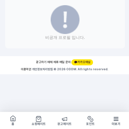
비공개 프로필 입니다.
광고하기
|
매체 제휴
|
메일 문의
|
카카오채널
이용약관
|
개인정보처리방침
|
© 2026 ODDM. All rights reserved.
쇼핑몰 구경하기
방문시 1G
홈
쇼핑메이트
광고메이트
포인트
더보기