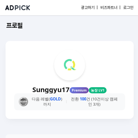
광고하기 |
비즈파트너 |
로그인
프로필
Sunggyu17
Premium
농장 LV1
다음 레벨(
GOLD
)
전환
100
건 (10건이상 캠페
까지
인 3개)