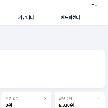
로그인
게시판
FAQ/문의
팸
이용정책
커뮤니티
애드픽센터
랭킹
멤버십 센터
퀘스트
광고툴/API
초대보너스
마이도메인
수익 Live
가이드북
후원 활동
룰렛 수익
0원
6,330원