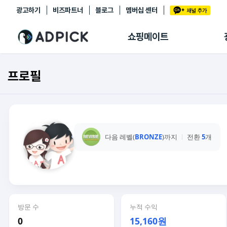
광고하기
비즈파트너
블로그
멤버십 센터
추천상품
제휴몰
쇼핑메이트
쇼핑 에이전트
BETA
쇼핑리포트
프로필
링크관리
마이숍
다음 레벨(
BRONZE
)까지
전환
5
개
방문 수
누적 수익
0
15,160원