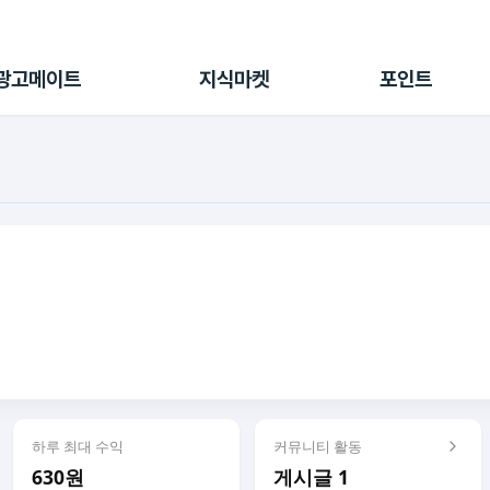
전체 캠페인
지식마켓
포인트샵
나의 캠페인
지식리포트
포인트 충전소
광고메이트
지식마켓
포인트
광고리포트
출석 룰렛
출금 신청
후원
이용내역
하루 최대 수익
커뮤니티 활동
630원
게시글 1