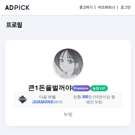
광고하기 |
비즈파트너 |
로그인
프로필
큰1돈을벌꺼야
Premium
농장 LV1
다음 레벨
전환
300
건 (10건이상 캠
(
DIAMOND
)까지
페인 5개)
뉴빙