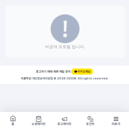
비공개 프로필 입니다.
광고하기
|
매체 제휴
|
메일 문의
|
카카오채널
이용약관
|
개인정보처리방침
|
© 2026 ODDM. All rights reserved.
쇼핑몰 구경하기
방문시 1G
홈
쇼핑메이트
광고메이트
포인트
더보기