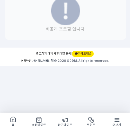
비공개 프로필 입니다.
광고하기
|
매체 제휴
|
메일 문의
|
카카오채널
이용약관
|
개인정보처리방침
|
© 2026 ODDM. All rights reserved.
쇼핑몰 구경하기
방문시 1G
홈
쇼핑메이트
광고메이트
포인트
더보기