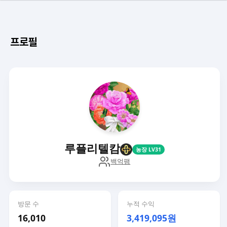
프로필
루플리텔캄
농장 LV31
백억팸
방문 수
누적 수익
16,010
3,419,095원