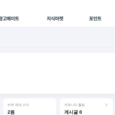
전체 캠페인
지식마켓
포인트샵
나의 캠페인
지식리포트
포인트 충전소
광고메이트
지식마켓
포인트
광고리포트
출석 룰렛
출금 신청
후원
이용내역
하루 최대 수익
커뮤니티 활동
2원
게시글 0