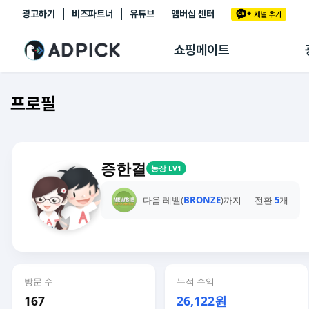
광고하기
비즈파트너
유튜브
멤버십 센터
추천상품
제휴몰
쇼핑메이트
쇼핑 에이전트
BETA
쇼핑리포트
프로필
링크관리
마이숍
증한결
농장 LV1
다음 레벨(
BRONZE
)까지
전환
5
개
방문 수
누적 수익
167
26,122원