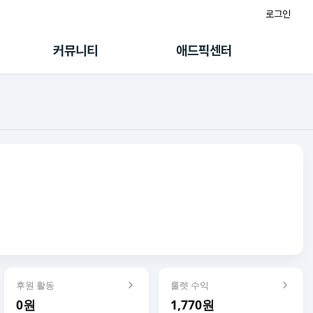
로그인
게시판
FAQ/문의
팸
이용정책
커뮤니티
애드픽센터
랭킹
멤버십 센터
퀘스트
광고툴/API
초대보너스
마이도메인
수익 Live
가이드북
후원 활동
룰렛 수익
0원
1,770원