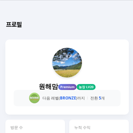
프로필
원해맘
Premium
농장 LV20
다음 레벨(
BRONZE
)까지
전환
5
개
방문 수
누적 수익