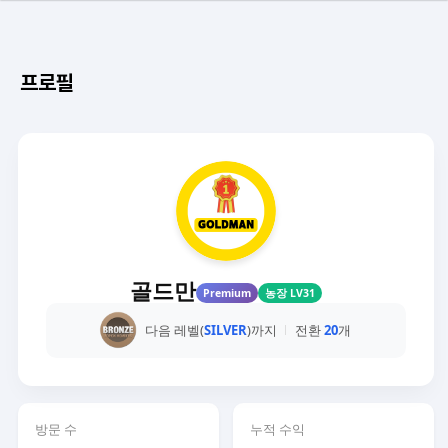
프로필
골드만
Premium
농장 LV31
다음 레벨(
SILVER
)까지
전환
20
개
방문 수
누적 수익