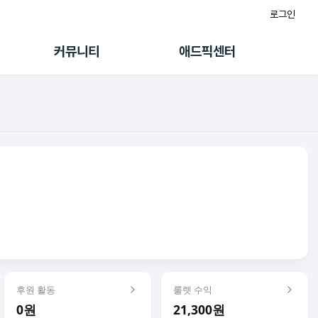
로그인
게시판
FAQ/문의
팸
이용정책
커뮤니티
애드픽센터
랭킹
멤버십 센터
퀘스트
광고툴/API
초대보너스
마이도메인
수익 Live
가이드북
후원 활동
룰렛 수익
0원
21,300원