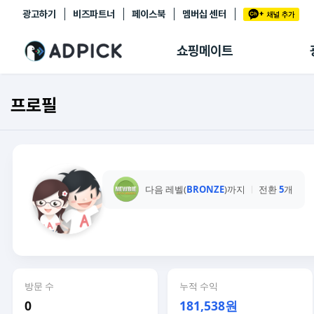
광고하기
비즈파트너
페이스북
멤버십 센터
추천상품
제휴몰
쇼핑메이트
쇼핑 에이전트
BETA
쇼핑리포트
프로필
링크관리
마이숍
다음 레벨(
BRONZE
)까지
전환
5
개
방문 수
누적 수익
0
181,538원