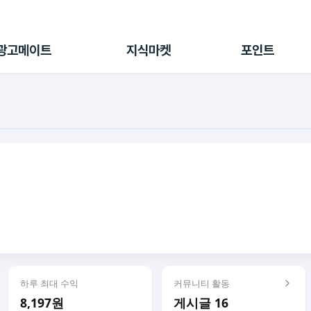
전체 캠페인
지식마켓
포인트샵
나의 캠페인
지식리포트
포인트 충전소
광고메이트
지식마켓
포인트
광고리포트
출석 룰렛
출금 신청
후원
이용내역
하루 최대 수익
커뮤니티 활동
8,197원
게시글 16