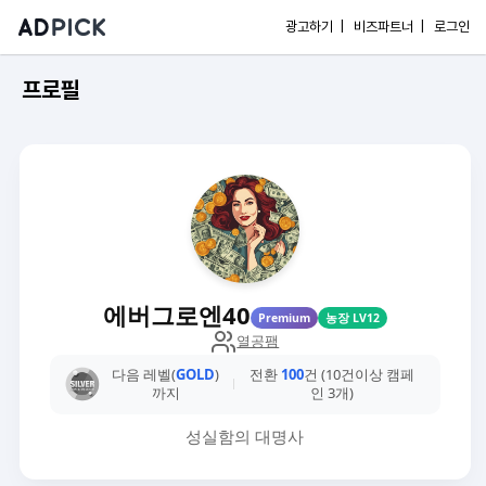
광고하기 |
비즈파트너 |
로그인
프로필
에버그로엔40
Premium
농장 LV12
열공팸
다음 레벨(
GOLD
)
전환
100
건 (10건이상 캠페
까지
인 3개)
성실함의 대명사