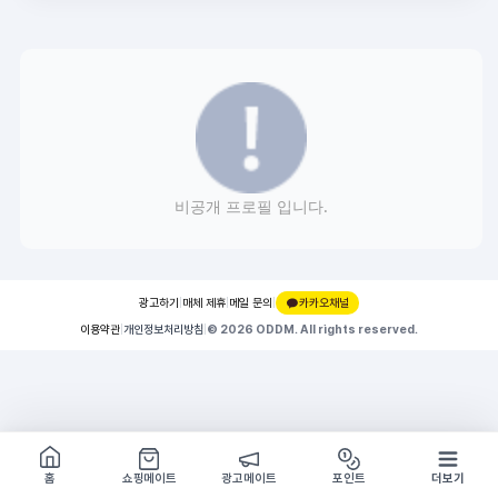
비공개 프로필 입니다.
광고하기
|
매체 제휴
|
메일 문의
|
카카오채널
이용약관
|
개인정보처리방침
|
© 2026 ODDM. All rights reserved.
쇼핑몰 구경하기
방문시 1G
홈
쇼핑메이트
광고메이트
포인트
더보기