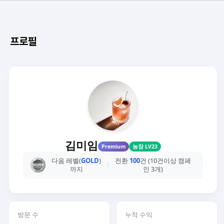
프로필
김미임
Premium
농장 LV23
다음 레벨(
GOLD
)
전환
100
건 (10건이상 캠페
까지
인 3개)
방문 수
누적 수익