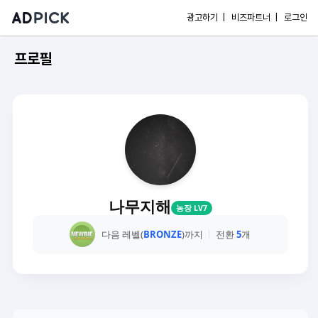
광고하기 |
비즈파트너 |
로그인
프로필
나무지해
농장 LV7
다음 레벨(
BRONZE
)까지
전환
5
개