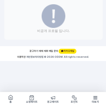
비공개 프로필 입니다.
광고하기
|
매체 제휴
|
메일 문의
|
카카오채널
이용약관
|
개인정보처리방침
|
© 2026 ODDM. All rights reserved.
쇼핑몰 구경하기
방문시 1G
홈
쇼핑메이트
광고메이트
포인트
더보기