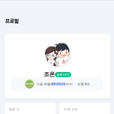
프로필
조온
농장 LV17
다음 레벨(
BRONZE
)까지
전환
5
개
방문 수
누적 수익