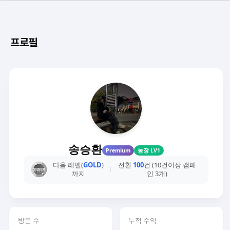
프로필
송승환
Premium
농장 LV1
다음 레벨(
GOLD
)
전환
100
건 (10건이상 캠페
까지
인 3개)
방문 수
누적 수익