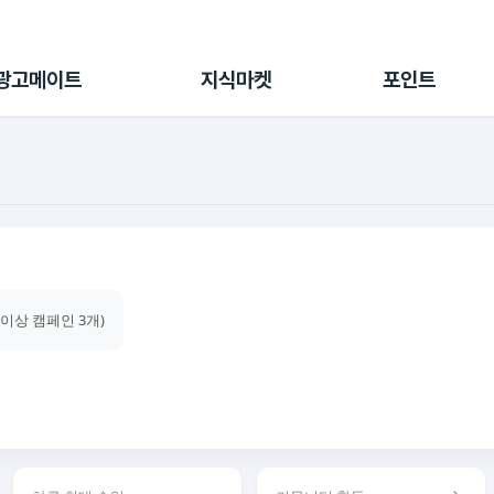
전체 캠페인
지식마켓
포인트샵
나의 캠페인
지식리포트
포인트 충전소
광고메이트
지식마켓
포인트
광고리포트
출석 룰렛
출금 신청
후원
이용내역
건이상 캠페인 3개)