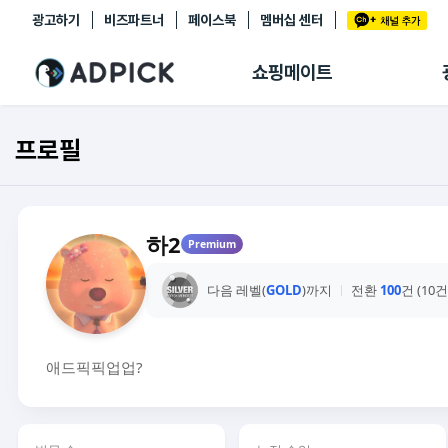
광고하기
비즈파트너
페이스북
멤버십 센터
추천상품
제휴몰
쇼핑메이트
쇼핑 에이전트
BETA
쇼핑리포트
프로필
링크관리
마이숍
하2
Premium
다음 레벨(
GOLD
)까지
전환
100
건 (10
애드픽픽업업?