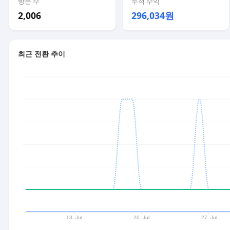
방문 수
누적 수익
2,006
296,034원
최근 전환 추이