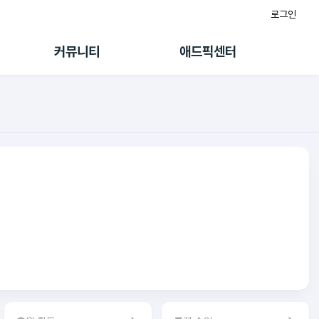
로그인
게시판
FAQ/문의
팸
이용정책
커뮤니티
애드픽센터
랭킹
멤버십 센터
퀘스트
광고툴/API
초대보너스
마이도메인
수익 Live
가이드북