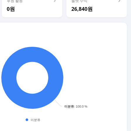
후원 활동
룰렛 수익
0원
26,840원