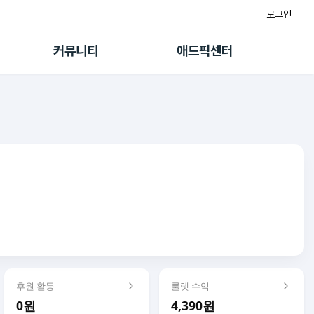
로그인
게시판
FAQ/문의
팸
이용정책
커뮤니티
애드픽센터
랭킹
멤버십 센터
퀘스트
광고툴/API
초대보너스
마이도메인
수익 Live
가이드북
후원 활동
룰렛 수익
0원
4,390원