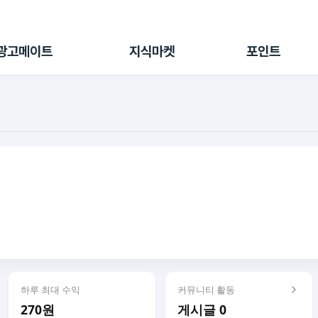
전체 캠페인
지식마켓
포인트샵
나의 캠페인
지식리포트
포인트 충전소
광고메이트
지식마켓
포인트
광고리포트
출석 룰렛
출금 신청
후원
이용내역
하루 최대 수익
커뮤니티 활동
270원
게시글 0