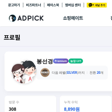
광고하기
비즈파트너
페이스북
멤버십 센터
추천상품
제휴몰
쇼핑메이트
쇼핑 에이전트
BETA
쇼핑리포트
프로필
링크관리
마이숍
봉선경
Premium
농장 LV1
다음 레벨(
SILVER
)까지
전환
20
개
방문 수
누적 수익
308
8,890원