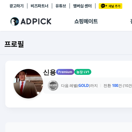
광고하기
비즈파트너
유튜브
멤버십 센터
추천상품
제휴몰
쇼핑메이트
쇼핑 에이전트
BETA
쇼핑리포트
프로필
링크관리
마이숍
신용
Premium
농장 LV1
다음 레벨(
GOLD
)까지
전환
100
건 (10