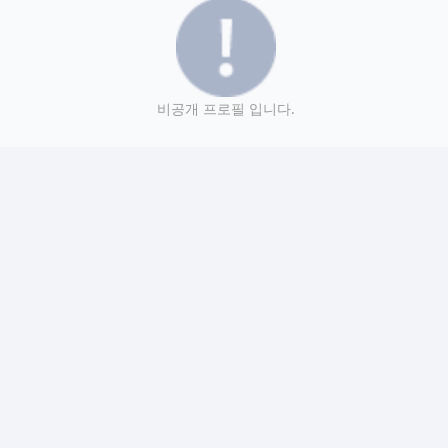
비공개 프로필 입니다.