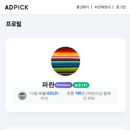
광고하기 |
비즈파트너 |
로그인
프로필
파란
Premium
농장 LV1
다음 레벨(
GOLD
)
전환
100
건 (10건이상 캠페
까지
인 3개)