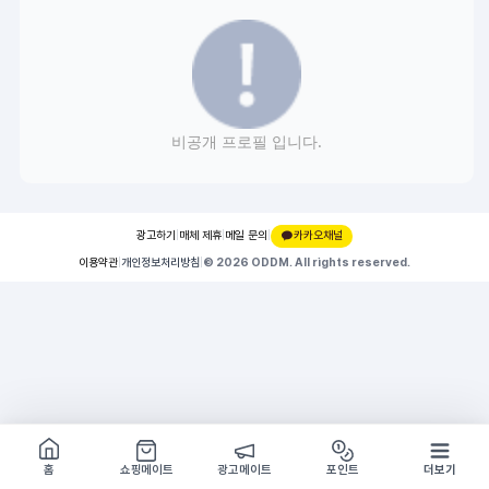
비공개 프로필 입니다.
광고하기
|
매체 제휴
|
메일 문의
|
카카오채널
이용약관
|
개인정보처리방침
|
© 2026 ODDM. All rights reserved.
쇼핑몰 구경하기
방문시 1G
홈
쇼핑메이트
광고메이트
포인트
더보기